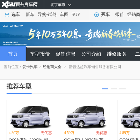
北京车市
选车
新车
导购
•
试驾
车图
SUV
买车
报价
经销
首页
车型报价
促销信息
公司介绍
维修服务
二
当前位置：
爱卡汽车
>
经销商大全
>
新疆达超汽车销售服务有限公司
推荐车型
4.39万
无优惠
4.59万
无优惠
4.89万