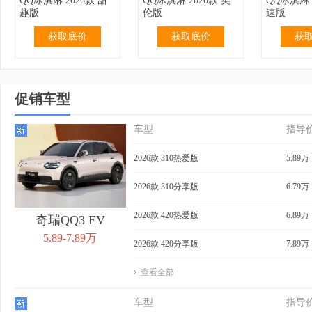
QQ冰淇淋 2026款 甜
QQ冰淇淋 2026款 英
QQ冰淇淋 
趣版
伦版
速版
获取底价
获取底价
获
促销车型
车型
指导
2.99万
无优惠
3.19万
无优惠
3.69万
QQ冰淇淋 2024款 青
QQ冰淇淋 2024款 青
QQ冰淇淋 
2026款 310热爱版
5.89万
春版 120km 奶昔
春版 120km 香草
205km 
获取底价
获取底价
获
2026款 310分享版
6.79万
2026款 420热爱版
6.89万
奇瑞QQ3 EV
5.89-7.89万
2026款 420分享版
7.89万
查看全部
3.99万
无优惠
4.39万
0.40万
4.29万
QQ冰淇淋 2024款 青
QQ冰淇淋 2024款
QQ冰淇淋 
车型
指导
春版 205km 奶昔
205km 元气版
205km 