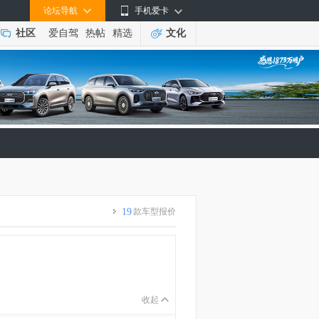
论坛导航
手机爱卡
社区
爱自驾
热帖
精选
文化
19
款车型报价
收起