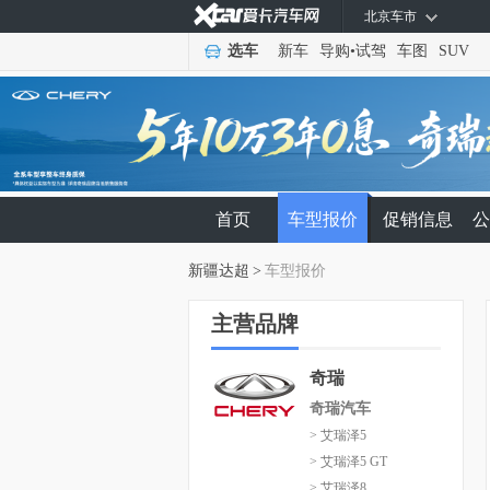
北京车市
选车
新车
导购
•
试驾
车图
SUV
首页
车型报价
促销信息
公
新疆达超
>
车型报价
主营品牌
奇瑞
奇瑞汽车
> 艾瑞泽5
> 艾瑞泽5 GT
> 艾瑞泽8