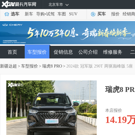
北京车市
选车
新车
导购
•
试驾
车图
SUV
买车
报价
经销
首页
车型报价
促销信息
公司介绍
维修服务
二
新疆达超
>
车型报价
>
瑞虎8 PRO
>
2024款 冠军版 290T 两驱巅峰版 5座
瑞虎8 PR
本店报价
14.19