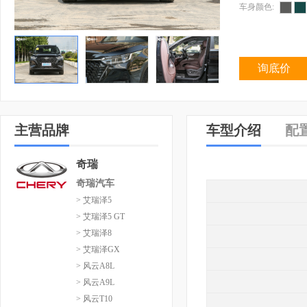
车身颜色:
询底价
主营品牌
车型介绍
配
奇瑞
奇瑞汽车
> 艾瑞泽5
> 艾瑞泽5 GT
> 艾瑞泽8
> 艾瑞泽GX
> 风云A8L
> 风云A9L
> 风云T10