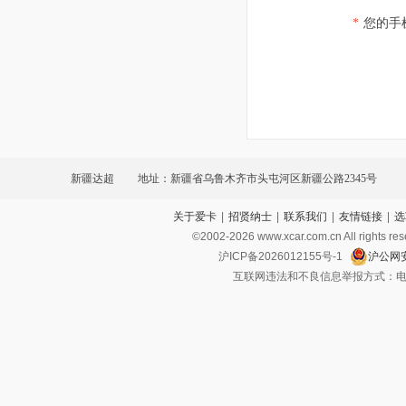
*
您的手
新疆达超
地址：新疆省乌鲁木齐市头屯河区新疆公路2345号
关于爱卡
|
招贤纳士
|
联系我们
|
友情链接
|
选
©2002-
2026
www.xcar.com.cn All ri
沪ICP备2026012155号-1
沪公网安
互联网违法和不良信息举报方式：电话：021-