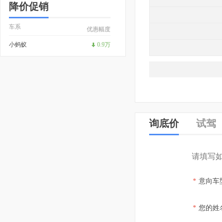
降价促销
车系
优惠幅度
小蚂蚁
0.9万
询底价
试驾
请填写
*
意向车
*
您的姓