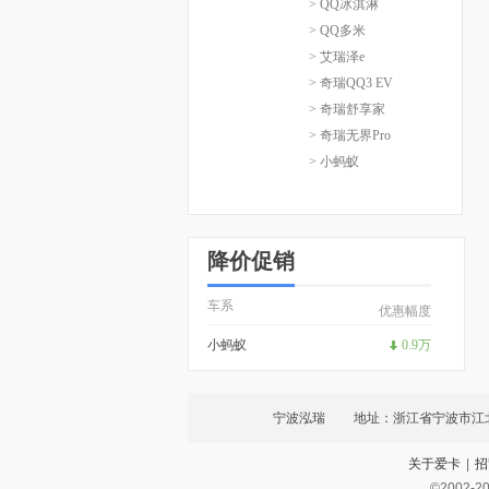
> QQ冰淇淋
> QQ多米
> 艾瑞泽e
> 奇瑞QQ3 EV
> 奇瑞舒享家
> 奇瑞无界Pro
> 小蚂蚁
降价促销
车系
优惠幅度
小蚂蚁
0.9万
宁波泓瑞
地址：浙江省宁波市江北
关于爱卡
|
招
©2002-
2