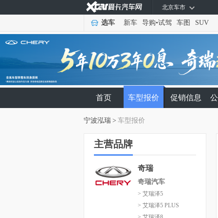
北京车市
选车
新车
导购
•
试驾
车图
SUV
首页
车型报价
促销信息
公
宁波泓瑞
>
车型报价
主营品牌
奇瑞
奇瑞汽车
> 艾瑞泽5
> 艾瑞泽5 PLUS
> 艾瑞泽8