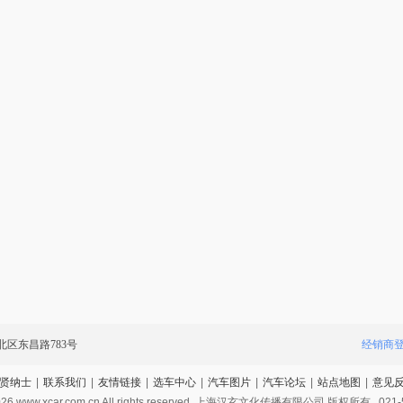
区东昌路783号
经销商
贤纳士
|
联系我们
|
友情链接
|
选车中心
|
汽车图片
|
汽车论坛
|
站点地图
|
意见
026
www.xcar.com.cn All rights reserved. 上海汉玄文化传播有限公司 版权所有.
021-