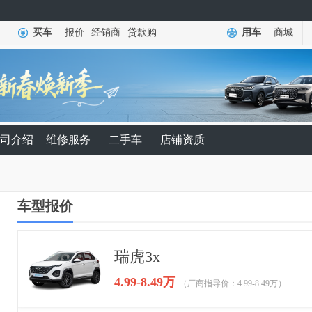
买车
报价
经销商
贷款购
用车
商城
司介绍
维修服务
二手车
店铺资质
车型报价
瑞虎3x
4.99-8.49万
（厂商指导价：4.99-8.49万）