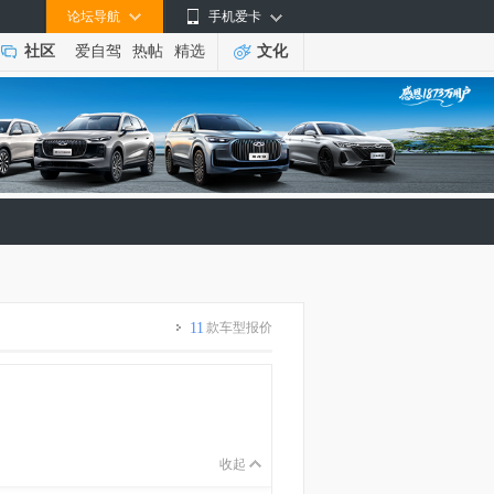
论坛导航
手机爱卡
社区
爱自驾
热帖
精选
文化
11
款车型报价
收起