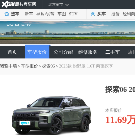
北京车市
选车
新车
导购
•
试驾
车图
SUV
买车
报价
经销
首页
车型报价
公司介绍
维修服务
二手车
店
诸暨丰瑞
>
车型报价
>
探索06
>
2023款 悦野版 1.6T 两驱探享
探索06 2
本店报价
11.69