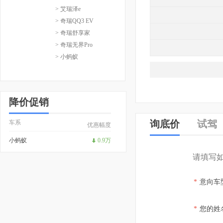
> 艾瑞泽e
> 奇瑞QQ3 EV
> 奇瑞舒享家
> 奇瑞无界Pro
> 小蚂蚁
降价促销
询底价
试驾
车系
优惠幅度
小蚂蚁
0.9万
请填写
*
意向车
*
您的姓