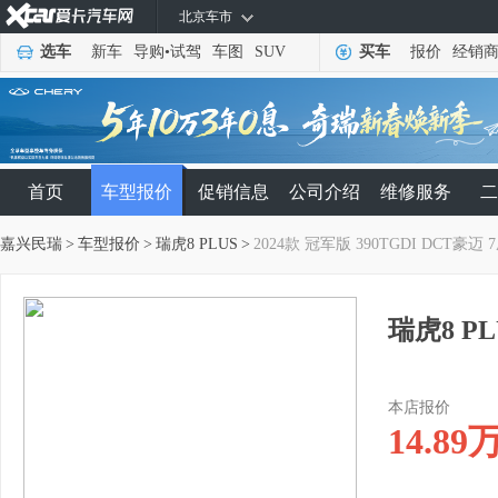
北京车市
选车
新车
导购
•
试驾
车图
SUV
买车
报价
经销
首页
车型报价
促销信息
公司介绍
维修服务
二
嘉兴民瑞
>
车型报价
>
瑞虎8 PLUS
>
2024款 冠军版 390TGDI DCT豪迈 
瑞虎8 PL
本店报价
14.89