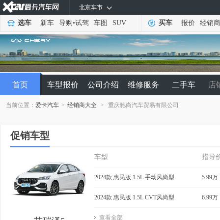
北京车市
选车
新车
导购
•
试驾
车图
SUV
买车
报价
经销
首页
车型报价
公司介绍
维修服务
二手车
店
当前位置：
爱卡汽车
>
经销商大全
>
重庆驰尚汽车贸易有限公司
促销车型
车型
指导
2024款 惠民版 1.5L 手动风尚型
5.99万
2024款 惠民版 1.5L CVT风尚型
6.99万
查看全部