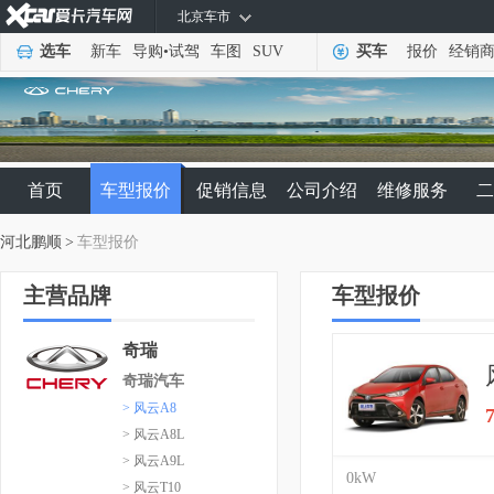
北京车市
选车
新车
导购
•
试驾
车图
SUV
买车
报价
经销
首页
车型报价
促销信息
公司介绍
维修服务
二
河北鹏顺
>
车型报价
主营品牌
车型报价
奇瑞
奇瑞汽车
> 风云A8
> 风云A8L
> 风云A9L
0kW
> 风云T10