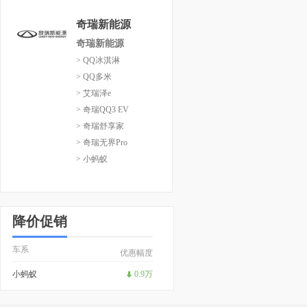
奇瑞新能源
奇瑞新能源
> QQ冰淇淋
> QQ多米
> 艾瑞泽e
> 奇瑞QQ3 EV
> 奇瑞舒享家
> 奇瑞无界Pro
> 小蚂蚁
降价促销
车系
优惠幅度
小蚂蚁
0.9万