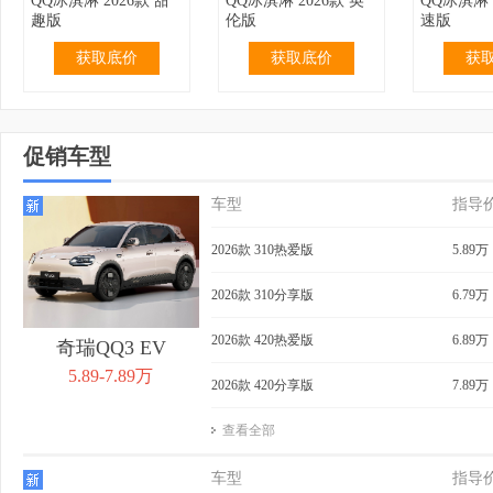
QQ冰淇淋 2026款 甜
QQ冰淇淋 2026款 英
QQ冰淇淋 
趣版
伦版
速版
获取底价
获取底价
获
促销车型
车型
指导
2.99万
无优惠
3.19万
无优惠
3.69万
QQ冰淇淋 2024款 青
QQ冰淇淋 2024款 青
QQ冰淇淋 
2026款 310热爱版
5.89万
春版 120km 奶昔
春版 120km 香草
155km 
获取底价
获取底价
获
2026款 310分享版
6.79万
2026款 420热爱版
6.89万
奇瑞QQ3 EV
5.89-7.89万
2026款 420分享版
7.89万
查看全部
4.39万
0.40万
3.99万
无优惠
4.29万
QQ冰淇淋 2024款
QQ冰淇淋 2024款 青
QQ冰淇淋 
车型
指导
205km 元气版
春版 205km 奶昔
205km 