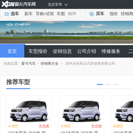
北京车市
选车
新车
导购
•
试驾
车图
SUV
买车
报价
经销
首页
车型报价
促销信息
公司介绍
维修服务
二
当前位置：
爱卡汽车
>
经销商大全
>
漳州永利风云汽车销售有限公司
推荐车型
4.39万
无优惠
4.59万
无优惠
4.89万