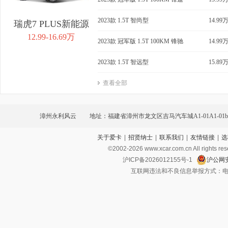
2023款 1.5T 智尚型
14.99
瑞虎7 PLUS新能源
12.99-16.69万
2023款 冠军版 1.5T 100KM 锋驰
14.99
2023款 1.5T 智远型
15.89
查看全部
漳州永利风云
地址：福建省漳州市龙文区吉马汽车城A1-01A1-01b
关于爱卡
|
招贤纳士
|
联系我们
|
友情链接
|
选
©2002-
2026
www.xcar.com.cn All ri
沪ICP备2026012155号-1
沪公网安
互联网违法和不良信息举报方式：电话：021-