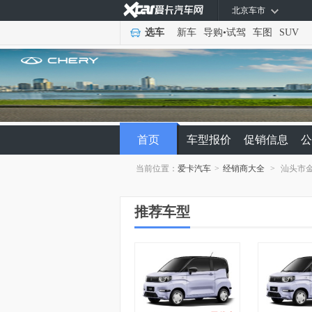
北京车市
选车
新车
导购
•
试驾
车图
SUV
首页
车型报价
促销信息
公
当前位置：
爱卡汽车
>
经销商大全
>
汕头市
推荐车型