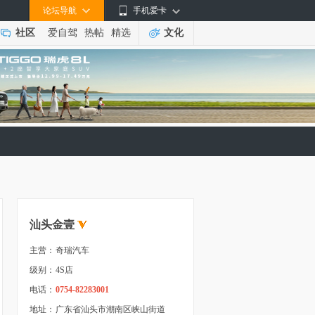
论坛导航
手机爱卡
社区
爱自驾
热帖
精选
文化
汕头金壹
主营：
奇瑞汽车
级别：
4S店
电话：
0754-82283001
地址：
广东省汕头市潮南区峡山街道