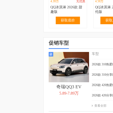
4.39万
无优惠
4.59万
QQ冰淇淋 2026款 甜
QQ冰淇淋 2
趣版
伦版
获取底价
获取
促销车型
车型
2.99万
无优惠
3.19万
QQ冰淇淋 2024款 青
QQ冰淇淋 2
2026款 310热
春版 120km 奶昔
春版 120k
获取底价
获取
2026款 310分
2026款 420热
奇瑞QQ3 EV
5.89-7.89万
2026款 420分
查看全部
4.39万
0.40万
3.99万