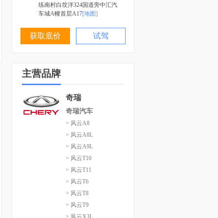
练南村白坟洋324国道旁中汇汽
车城A幢首层A17
[地图]
获取底价
试驾
主营品牌
奇瑞
奇瑞汽车
> 风云A8
> 风云A8L
> 风云A9L
> 风云T10
> 风云T11
> 风云T6
> 风云T8
> 风云T9
> 风云X3L