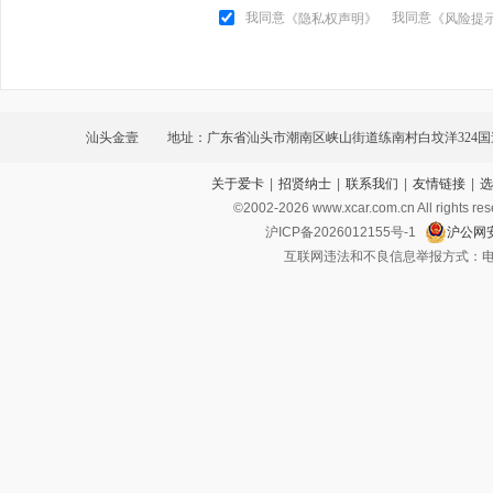
我同意
我同意
《隐私权声明》
《风险提
汕头金壹
地址：广东省汕头市潮南区峡山街道练南村白坟洋324
关于爱卡
|
招贤纳士
|
联系我们
|
友情链接
|
选
汽车城A幢首层A17
©2002-
2026
www.xcar.com.cn All ri
沪ICP备2026012155号-1
沪公网安
互联网违法和不良信息举报方式：电话：021-