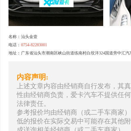
名称：
汕头金壹
电话：
0754-82283001
地址：
广东省汕头市潮南区峡山街道练南村白坟洋324国道旁中汇汽车
内容声明:
上述文章内容由经销商自行发布，其真
性由经销商负责，爱卡汽车不提供任何
法律责任。
参考报价均由经销商（或二手车商家）
低的报价在实际交易中可能存在其他附
成详询相关经销商（或二手车商家）。