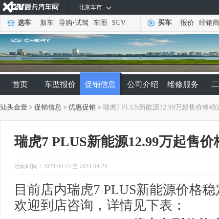
北京车市
选车
新车
导购
•
试驾
车图
SUV
买车
报价
经销
首页
车型报价
促销信息
公司介绍
维修服务
二
汕头金壹
>
促销信息
>
优惠促销
>
瑞虎7 PLUS新能源12.99万起售价格稳
瑞虎7 PLUS新能源12.99万起售
活动时间：2024-04-23 至 2024-04-24
目前店内瑞虎7 PLUS新能源价格稳
欢迎到店咨询，详情见下表：