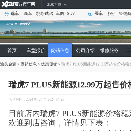
北京车市
选车
新车
导购
•
试驾
车图
SUV
买车
报价
经销
首页
车型报价
促销信息
公司介绍
维修服务
二
汕头金壹
>
促销信息
>
优惠促销
>
瑞虎7 PLUS新能源12.99万起售价格稳
瑞虎7 PLUS新能源12.99万起售
活动时间：2024-04-24 至 2024-04-25
目前店内瑞虎7 PLUS新能源价格稳
欢迎到店咨询，详情见下表：