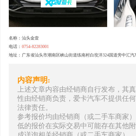
名称：
汕头金壹
电话：
0754-82283001
地址：
广东省汕头市潮南区峡山街道练南村白坟洋324国道旁中汇汽车
内容声明:
上述文章内容由经销商自行发布，其真
性由经销商负责，爱卡汽车不提供任何
法律责任。
参考报价均由经销商（或二手车商家）
低的报价在实际交易中可能存在其他附
成详询相关经销商（或二手车商家）。