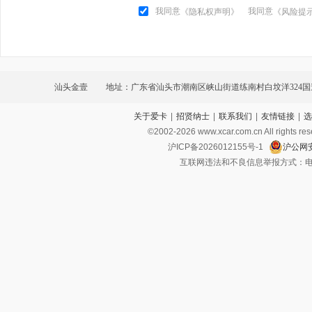
我同意
我同意
《隐私权声明》
《风险提
汕头金壹
地址：广东省汕头市潮南区峡山街道练南村白坟洋324
关于爱卡
|
招贤纳士
|
联系我们
|
友情链接
|
选
汽车城A幢首层A17
©2002-
2026
www.xcar.com.cn All ri
沪ICP备2026012155号-1
沪公网安
互联网违法和不良信息举报方式：电话：021-