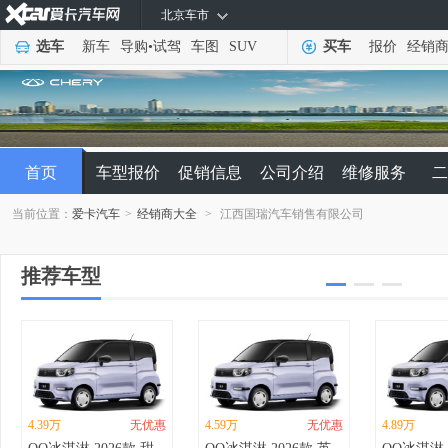
北京车市
选车
新车
导购
•
试驾
车图
SUV
买车
报价
经销
首页
车型报价
促销信息
公司介绍
维修服务
二
当前位置：
爱卡汽车
>
经销商大全
>
江西国瑞汽车销售有限公司
推荐车型
4.39万
无优惠
4.59万
无优惠
4.89万