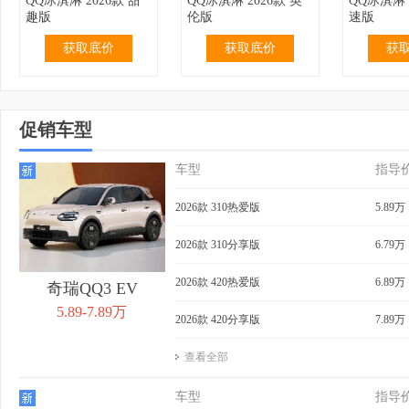
QQ冰淇淋 2026款 甜
QQ冰淇淋 2026款 英
QQ冰淇淋 
趣版
伦版
速版
获取底价
获取底价
获
促销车型
车型
指导
2.99万
无优惠
3.19万
无优惠
3.69万
QQ冰淇淋 2024款 青
QQ冰淇淋 2024款 青
QQ冰淇淋 
2026款 310热爱版
5.89万
春版 120km 奶昔
春版 120km 香草
155km 
获取底价
获取底价
获
2026款 310分享版
6.79万
2026款 420热爱版
6.89万
奇瑞QQ3 EV
5.89-7.89万
2026款 420分享版
7.89万
查看全部
3.99万
无优惠
4.39万
0.40万
4.29万
QQ冰淇淋 2024款 青
QQ冰淇淋 2024款
QQ冰淇淋 
车型
指导
春版 205km 奶昔
205km 元气版
205km 