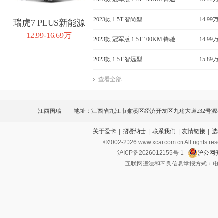
2023款 1.5T 智尚型
14.99
瑞虎7 PLUS新能源
12.99-16.69万
2023款 冠军版 1.5T 100KM 锋驰
14.99
2023款 1.5T 智远型
15.89
查看全部
江西国瑞
地址：江西省九江市濂溪区经济开发区九瑞大道232号
关于爱卡
|
招贤纳士
|
联系我们
|
友情链接
|
选
期4栋不分单元101
©2002-
2026
www.xcar.com.cn All ri
沪ICP备2026012155号-1
沪公网安
互联网违法和不良信息举报方式：电话：021-