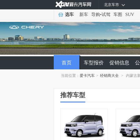
北京车市
选车
新车
导购
•
试驾
车图
SUV
首页
车型报价
促销信息
公
当前位置：
爱卡汽车
>
经销商大全
>
内蒙古
推荐车型