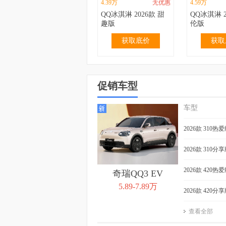
4.39万
无优惠
4.59万
QQ冰淇淋 2026款 甜
QQ冰淇淋 2
趣版
伦版
获取底价
获取
促销车型
车型
2.99万
无优惠
3.19万
QQ冰淇淋 2024款 青
QQ冰淇淋 2
2026款 310热
春版 120km 奶昔
春版 120k
获取底价
获取
2026款 310分
2026款 420热
奇瑞QQ3 EV
5.89-7.89万
2026款 420分
查看全部
4.39万
0.40万
3.99万