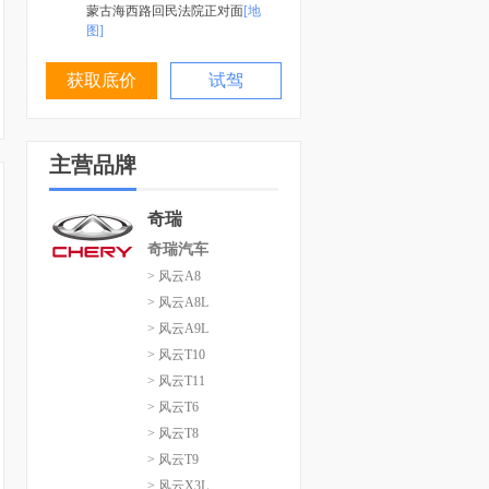
蒙古海西路回民法院正对面
[地
图]
获取底价
试驾
主营品牌
奇瑞
奇瑞汽车
> 风云A8
> 风云A8L
> 风云A9L
> 风云T10
> 风云T11
> 风云T6
> 风云T8
> 风云T9
> 风云X3L