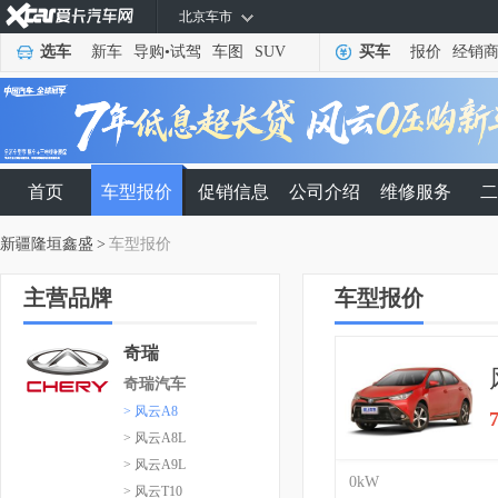
北京车市
选车
新车
导购
•
试驾
车图
SUV
买车
报价
经销
首页
车型报价
促销信息
公司介绍
维修服务
二
新疆隆垣鑫盛
>
车型报价
主营品牌
车型报价
奇瑞
奇瑞汽车
> 风云A8
> 风云A8L
> 风云A9L
0kW
> 风云T10