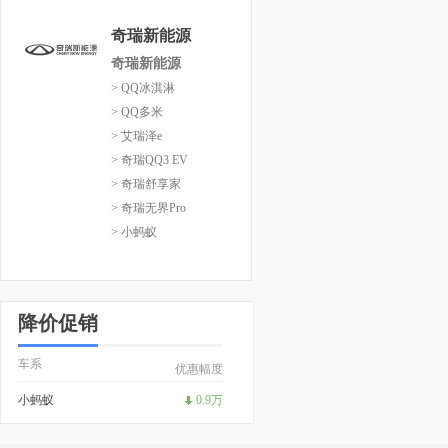
奇瑞新能源
奇瑞新能源
> QQ冰淇淋
> QQ多米
> 艾瑞泽e
> 奇瑞QQ3 EV
> 奇瑞舒享家
> 奇瑞无界Pro
> 小蚂蚁
降价促销
车系
优惠幅度
小蚂蚁
0.9万