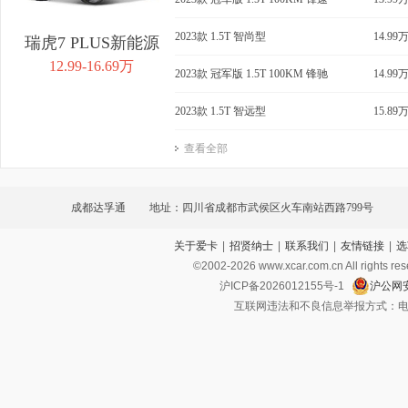
2023款 1.5T 智尚型
14.99
瑞虎7 PLUS新能源
12.99-16.69万
2023款 冠军版 1.5T 100KM 锋驰
14.99
2023款 1.5T 智远型
15.89
查看全部
成都达孚通
地址：四川省成都市武侯区火车南站西路799号
关于爱卡
|
招贤纳士
|
联系我们
|
友情链接
|
选
©2002-
2026
www.xcar.com.cn All ri
沪ICP备2026012155号-1
沪公网安
互联网违法和不良信息举报方式：电话：021-