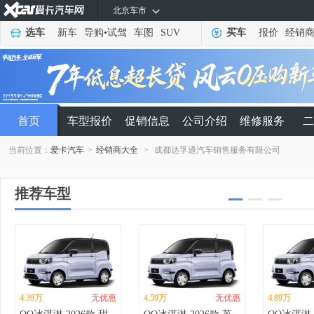
北京车市
选车
新车
导购
•
试驾
车图
SUV
买车
报价
经销
首页
车型报价
促销信息
公司介绍
维修服务
二
当前位置：
爱卡汽车
>
经销商大全
>
成都达孚通汽车销售服务有限公司
推荐车型
4.39万
无优惠
4.59万
无优惠
4.89万