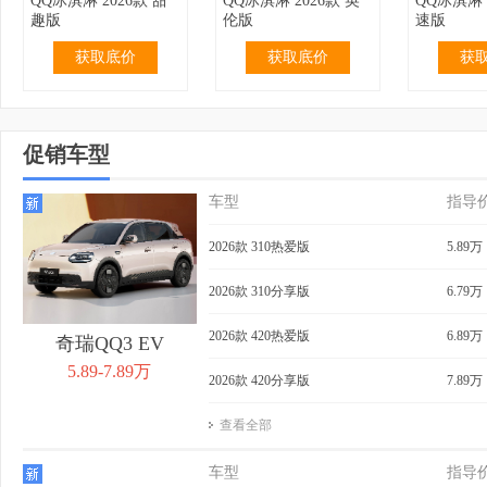
QQ冰淇淋 2026款 甜
QQ冰淇淋 2026款 英
QQ冰淇淋 
趣版
伦版
速版
获取底价
获取底价
获
促销车型
车型
指导
2.99万
无优惠
3.19万
无优惠
3.69万
QQ冰淇淋 2024款 青
QQ冰淇淋 2024款 青
QQ冰淇淋 
2026款 310热爱版
5.89万
春版 120km 奶昔
春版 120km 香草
155km 
获取底价
获取底价
获
2026款 310分享版
6.79万
2026款 420热爱版
6.89万
奇瑞QQ3 EV
5.89-7.89万
2026款 420分享版
7.89万
查看全部
4.39万
0.40万
3.99万
无优惠
4.29万
QQ冰淇淋 2024款
QQ冰淇淋 2024款 青
QQ冰淇淋 
车型
指导
205km 元气版
春版 205km 奶昔
205km 