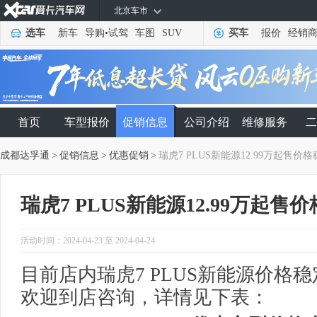
北京车市
选车
新车
导购
•
试驾
车图
SUV
买车
报价
经销
首页
车型报价
促销信息
公司介绍
维修服务
二
成都达孚通
>
促销信息
>
优惠促销
>
瑞虎7 PLUS新能源12.99万起售价
瑞虎7 PLUS新能源12.99万起售
活动时间：2024-04-23 至 2024-04-24
目前店内瑞虎7 PLUS新能源价格稳
欢迎到店咨询，详情见下表：