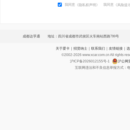
我同意
我同意
《隐私权声明》
《风险提
成都达孚通
地址：四川省成都市武侯区火车南站西路799号
关于爱卡
|
招贤纳士
|
联系我们
|
友情链接
|
选
©2002-
2026
www.xcar.com.cn All ri
沪ICP备2026012155号-1
沪公网安
互联网违法和不良信息举报方式：电话：021-