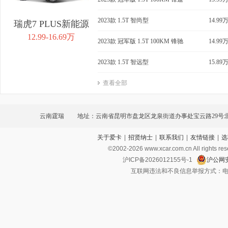
2023款 1.5T 智尚型
14.99
瑞虎7 PLUS新能源
12.99-16.69万
2023款 冠军版 1.5T 100KM 锋驰
14.99
2023款 1.5T 智远型
15.89
查看全部
云南霆瑞
地址：云南省昆明市盘龙区龙泉街道办事处宝云路29号
关于爱卡
|
招贤纳士
|
联系我们
|
友情链接
|
选
运站（一期）客运站房综合楼1层101号
©2002-
2026
www.xcar.com.cn All ri
沪ICP备2026012155号-1
沪公网安
互联网违法和不良信息举报方式：电话：021-