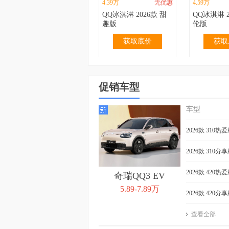
4.39万
无优惠
4.59万
QQ冰淇淋 2026款 甜
QQ冰淇淋 2
趣版
伦版
获取底价
获取
促销车型
车型
2.99万
无优惠
3.19万
QQ冰淇淋 2024款 青
QQ冰淇淋 2
2026款 310热
春版 120km 奶昔
春版 120k
获取底价
获取
2026款 310分
2026款 420热
奇瑞QQ3 EV
5.89-7.89万
2026款 420分
查看全部
3.99万
无优惠
4.39万