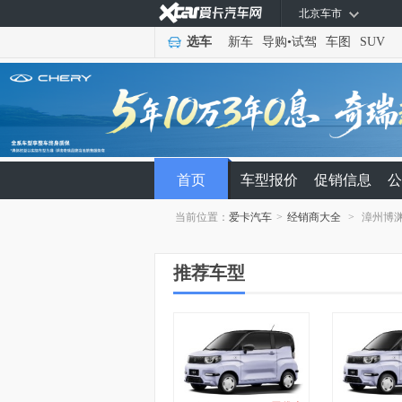
北京车市
选车
新车
导购
•
试驾
车图
SUV
首页
车型报价
促销信息
公
当前位置：
爱卡汽车
>
经销商大全
>
漳州博
推荐车型