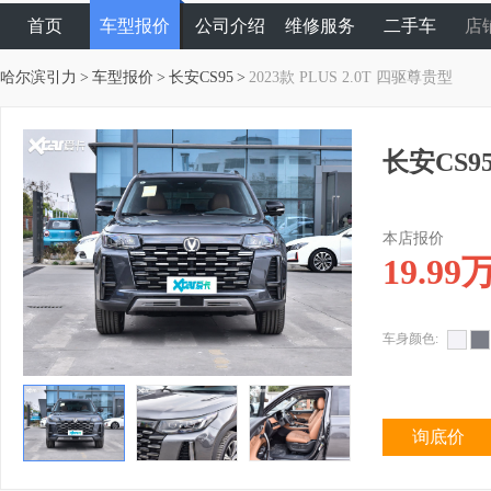
首页
车型报价
公司介绍
维修服务
二手车
店
哈尔滨引力
>
车型报价
>
长安CS95
>
2023款 PLUS 2.0T 四驱尊贵型
长安CS95
本店报价
19.99
车身颜色:
询底价