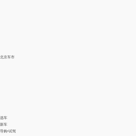
北京车市
选车
新车
导购
•
试驾