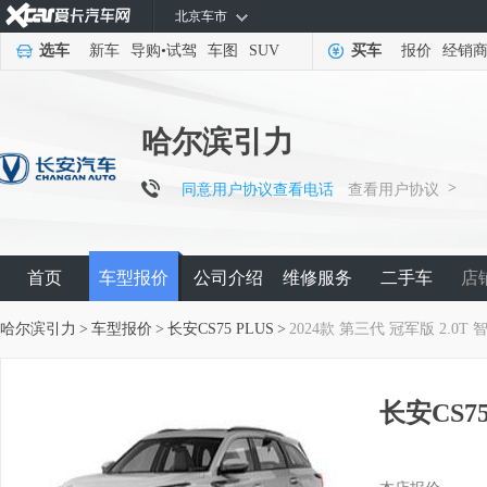
北京车市
选车
新车
导购
•
试驾
车图
SUV
买车
报价
经销
哈尔滨引力
>
同意用户协议查看电话
查看用户协议
首页
车型报价
公司介绍
维修服务
二手车
店
哈尔滨引力
>
车型报价
>
长安CS75 PLUS
>
2024款 第三代 冠军版 2.0T
长安CS75