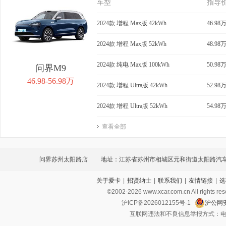
车型
指导
2024款 增程 Max版 42kWh
46.98
2024款 增程 Max版 52kWh
48.98
2024款 纯电 Max版 100kWh
50.98
问界M9
46.98-56.98万
2024款 增程 Ultra版 42kWh
52.98
2024款 增程 Ultra版 52kWh
54.98
查看全部
问界苏州太阳路店
地址：江苏省苏州市相城区元和街道太阳路汽车城
关于爱卡
|
招贤纳士
|
联系我们
|
友情链接
|
选
©2002-
2026
www.xcar.com.cn All ri
沪ICP备2026012155号-1
沪公网安
互联网违法和不良信息举报方式：电话：021-