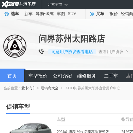
北京车市
选车
新车
导购
•
试驾
车图
SUV
买车
报价
经销
问界苏州太阳路店
>
同意用户协议查看电话
查看用户协议
首页
车型报价
公司介绍
维修服务
二手车
店
当前位置：
爱卡汽车
>
经销商大全
>
AITO问界苏州太阳路直营用户中心
促销车型
车型
指导
2024款 增程 Max 后驱高阶智驾版
24.98万