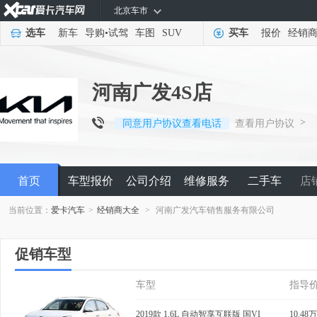
北京车市
选车
新车
导购
•
试驾
车图
SUV
买车
报价
经销
河南广发4S店
>
同意用户协议查看电话
查看用户协议
首页
车型报价
公司介绍
维修服务
二手车
店
当前位置：
爱卡汽车
>
经销商大全
>
河南广发汽车销售服务有限公司
促销车型
车型
指导
2019款 1.6L 自动智享互联版 国VI
10.48万