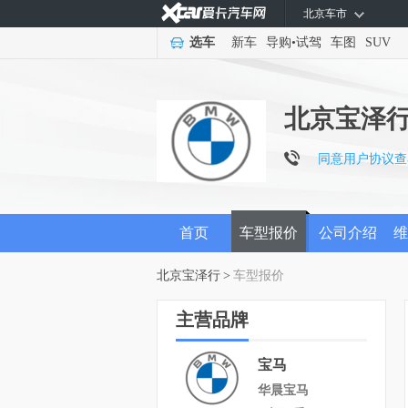
北京车市
选车
新车
导购
•
试驾
车图
SUV
北京宝泽
同意用户协议查
首页
车型报价
公司介绍
维
北京宝泽行
>
车型报价
主营品牌
宝马
华晨宝马