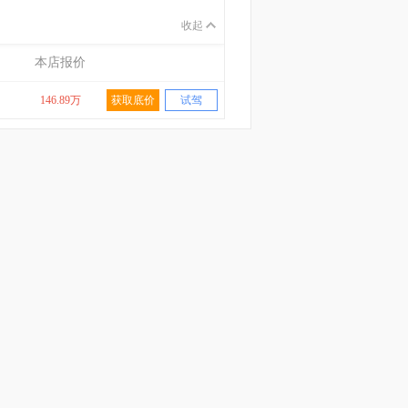
收起
本店报价
146.89万
获取底价
试驾