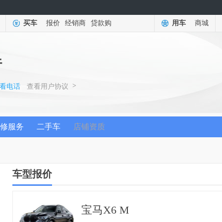
买车
报价
经销商
贷款购
用车
商城
行
>
看电话
查看用户协议
修服务
二手车
店铺资质
车型报价
宝马X6 M