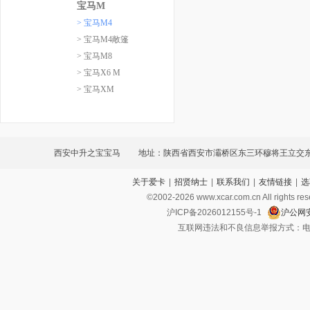
宝马M
> 宝马M4
> 宝马M4敞篷
> 宝马M8
> 宝马X6 M
> 宝马XM
西安中升之宝宝马
地址：陕西省西安市灞桥区东三环穆将王立交东
关于爱卡
|
招贤纳士
|
联系我们
|
友情链接
|
选
©2002-
2026
www.xcar.com.cn All ri
沪ICP备2026012155号-1
沪公网安
互联网违法和不良信息举报方式：电话：021-