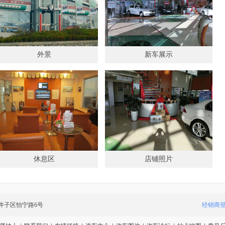
外景
新车展示
休息区
店铺照片
井子区怡宁路6号
经销商