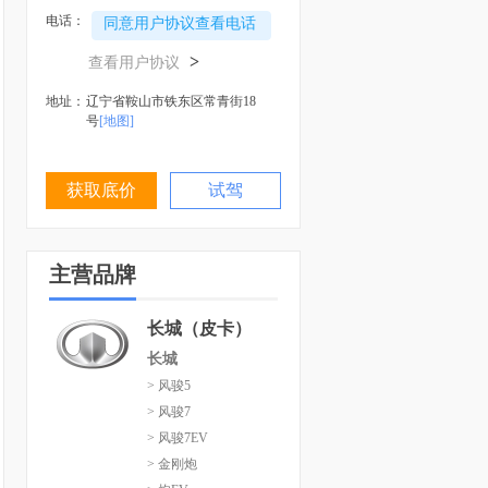
电话：
同意用户协议查看电话
>
查看用户协议
地址：
辽宁省鞍山市铁东区常青街18
号
[地图]
获取底价
试驾
主营品牌
长城（皮卡）
长城
> 风骏5
> 风骏7
> 风骏7EV
> 金刚炮