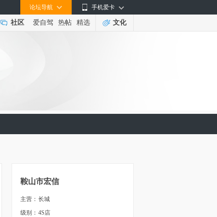
论坛导航
手机爱卡
社区
爱自驾
热帖
精选
文化
鞍山市宏信
主营：
长城
级别：
4S店