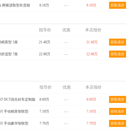
T 柴油 两驱进取型长货箱
8.18万
----
8.18万
获取底价
指导价
优惠
本店报价
四驱精英型 5座
21.48万
----
21.48万
获取底价
四驱舒适型 7座
22.98万
----
22.98万
获取底价
指导价
优惠
本店报价
 1.5T DCT花生好车定制版
8.69万
----
8.69万
获取底价
 1.5T 手动精英智联型
7.19万
----
7.19万
获取底价
 1.5T 手动豪华智联型
7.79万
----
7.79万
获取底价