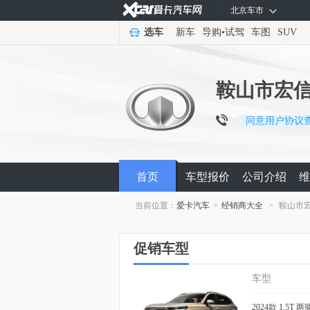
北京车市
选车
新车
导购
•
试驾
车图
SUV
鞍山市宏
同意用户协议
首页
车型报价
公司介绍
维
当前位置：
爱卡汽车
>
经销商大全
>
鞍山市
促销车型
车型
2024款 1.5T 两