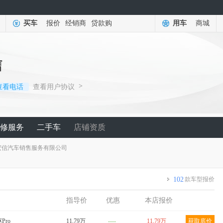
买车
报价
经销商
贷款购
用车
商城
信
>
查看电话
查看用户协议
修服务
二手车
店铺资质
宏信汽车销售服务有限公司
102
款车型报价
指导价
优惠
本店报价
驱Pro
11.79万
----
11.79万
获取底价