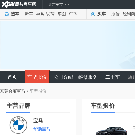
北京车市
选车
新车
导购
•
试驾
车图
SUV
买车
报价
经销
首页
车型报价
公司介绍
维修服务
二手车
店
东莞合宝宝马
>
车型报价
主营品牌
车型报价
宝马
华晨宝马