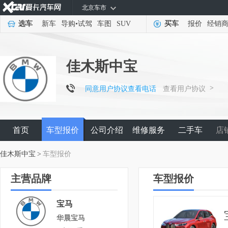
北京车市
选车
新车
导购
•
试驾
车图
SUV
买车
报价
经销
佳木斯中宝
>
同意用户协议查看电话
查看用户协议
首页
车型报价
公司介绍
维修服务
二手车
店
佳木斯中宝
>
车型报价
主营品牌
车型报价
宝马
华晨宝马