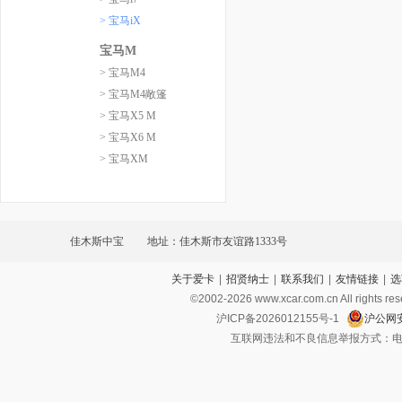
> 宝马iX
宝马M
> 宝马M4
> 宝马M4敞篷
> 宝马X5 M
> 宝马X6 M
> 宝马XM
佳木斯中宝
地址：佳木斯市友谊路1333号
关于爱卡
|
招贤纳士
|
联系我们
|
友情链接
|
选
©2002-
2026
www.xcar.com.cn All ri
沪ICP备2026012155号-1
沪公网安
互联网违法和不良信息举报方式：电话：021-