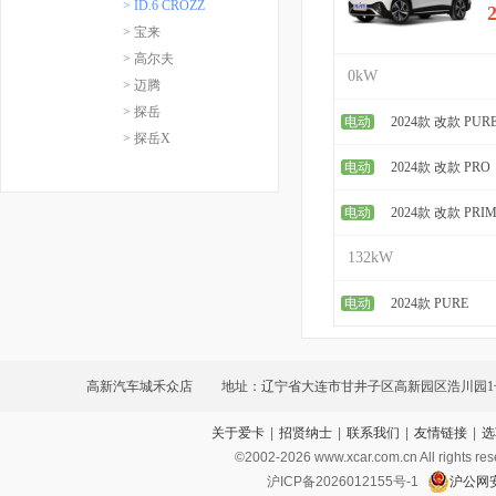
> ID.6 CROZZ
> 宝来
> 高尔夫
0kW
> 迈腾
> 探岳
电动
2024款 改款 PUR
> 探岳X
电动
2024款 改款 PRO
电动
2024款 改款 PRI
132kW
电动
2024款 PURE
高新汽车城禾众店
地址：辽宁省大连市甘井子区高新园区浩川园1
关于爱卡
|
招贤纳士
|
联系我们
|
友情链接
|
选
内）
©2002-
2026
www.xcar.com.cn All ri
沪ICP备2026012155号-1
沪公网安