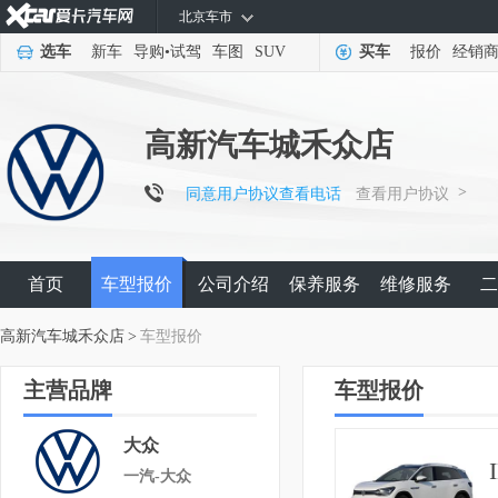
北京车市
选车
新车
导购
•
试驾
车图
SUV
买车
报价
经销
高新汽车城禾众店
>
同意用户协议查看电话
查看用户协议
首页
车型报价
公司介绍
保养服务
维修服务
二
高新汽车城禾众店
>
车型报价
主营品牌
车型报价
大众
一汽-大众