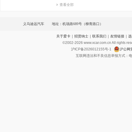
查看全部
义乌迪远汽车
地址：机场路689号（柳青路口）
关于爱卡
|
招贤纳士
|
联系我们
|
友情链接
|
选
©2002-
2026
www.xcar.com.cn All ri
沪ICP备2026012155号-1
沪公网安
互联网违法和不良信息举报方式：电话：021-