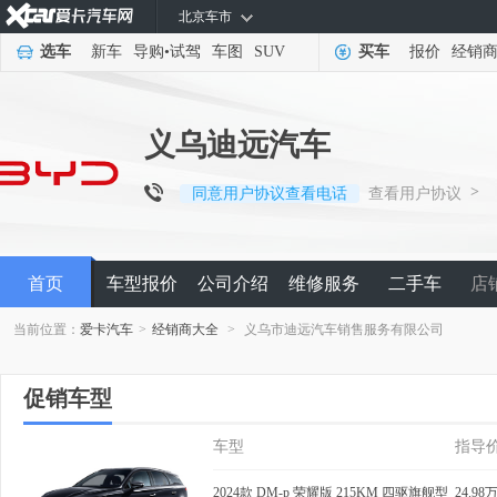
北京车市
选车
新车
导购
•
试驾
车图
SUV
买车
报价
经销
义乌迪远汽车
>
同意用户协议查看电话
查看用户协议
首页
车型报价
公司介绍
维修服务
二手车
店
当前位置：
爱卡汽车
>
经销商大全
>
义乌市迪远汽车销售服务有限公司
促销车型
车型
指导
2024款 DM-p 荣耀版 215KM 四驱旗舰型
24.98