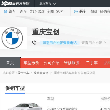
北京车市
选车
新车
导购
•
试驾
车图
SUV
买车
报价
经销
重庆宝创
>
同意用户协议查看电话
查看用户协议
首页
车型报价
公司介绍
维修服务
二手车
店
当前位置：
爱卡汽车
>
经销商大全
>
重庆宝创汽车销售服务有限公司
促销车型
车型
指导
2024款 525i M运动套装
43.99万