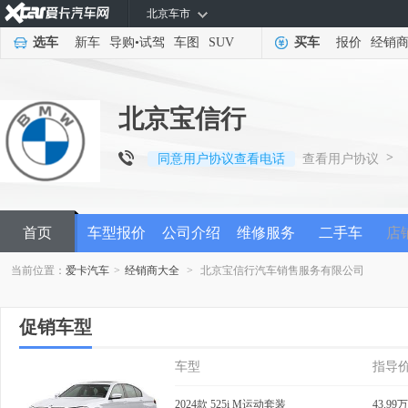
北京车市
选车
新车
导购
•
试驾
车图
SUV
买车
报价
经销
北京宝信行
>
同意用户协议查看电话
查看用户协议
首页
车型报价
公司介绍
维修服务
二手车
店
当前位置：
爱卡汽车
>
经销商大全
>
北京宝信行汽车销售服务有限公司
促销车型
车型
指导
2024款 525i M运动套装
43.99万