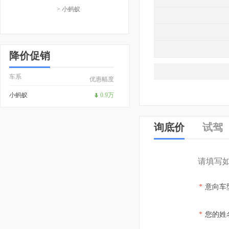
> 小蚂蚁
降价促销
车系
优惠幅度
小蚂蚁
0.9万
询底价
试驾
请填写
*
意向车
*
您的姓