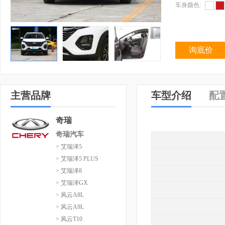
车身颜色:
询底价
主营品牌
车型介绍
配
奇瑞
奇瑞汽车
> 艾瑞泽5
> 艾瑞泽5 PLUS
> 艾瑞泽8
> 艾瑞泽GX
> 风云A8L
> 风云A9L
> 风云T10