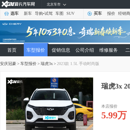
北京车市
选车
新车
导购
•
试驾
车图
SUV
买车
报价
经销
首页
车型报价
促销信息
公司介绍
维修服务
二
安庆冠豪
>
车型报价
>
瑞虎3x
>
2023款 1.5L 手动时尚版
瑞虎3x 2
本店报价
5.99
万