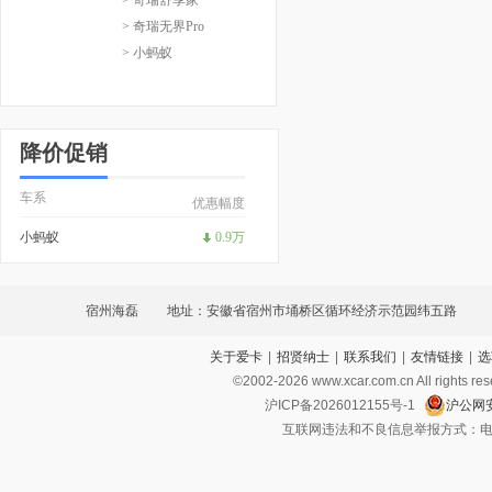
> 奇瑞无界Pro
> 小蚂蚁
降价促销
车系
优惠幅度
小蚂蚁
0.9万
宿州海磊
地址：安徽省宿州市埇桥区循环经济示范园纬五路
关于爱卡
|
招贤纳士
|
联系我们
|
友情链接
|
选
©2002-
2026
www.xcar.com.cn All ri
沪ICP备2026012155号-1
沪公网安
互联网违法和不良信息举报方式：电话：021-