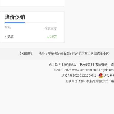
降价促销
车系
优惠幅度
小蚂蚁
0.9万
池州博爵
地址：安徽省池州市贵池区站前区车山路4S店集中区
关于爱卡
|
招贤纳士
|
联系我们
|
友情链接
|
选
©2002-
2026
www.xcar.com.cn All ri
沪ICP备2026012155号-1
沪公网安
互联网违法和不良信息举报方式：电话：021-