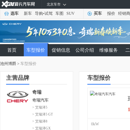
北京车市
选车
新车
导购
•
试驾
车图
SUV
买车
报价
经销
首页
车型报价
促销信息
公司介绍
维修服务
二
池州博爵
>
车型报价
主营品牌
车型报价
奇瑞
奇瑞汽车
> 艾瑞泽5
> 艾瑞泽5 GT
> 艾瑞泽8
0kW
> 艾瑞泽GX