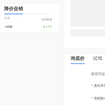
降价促销
车系
优惠幅度
小蚂蚁
0.9万
询底价
试驾
请填写
*
意向车
*
您的姓