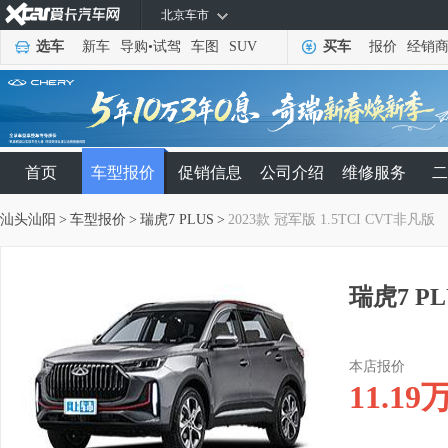
北京车市
选车
新车
导购
•
试驾
车图
SUV
买车
报价
经销
首页
车型报价
促销信息
公司介绍
维修服务
二
汕头汕阳
>
车型报价
>
瑞虎7 PLUS
>
2023款 冠军版 1.5TCI CVT非凡版
瑞虎7 PL
本店报价
11.19