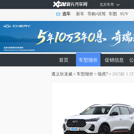
北京车市
选车
新车
导购
•
试驾
车图
SUV
首页
车型报价
促销信息
公
遵义欣龙威
>
车型报价
>
瑞虎7
>
2023款 1.