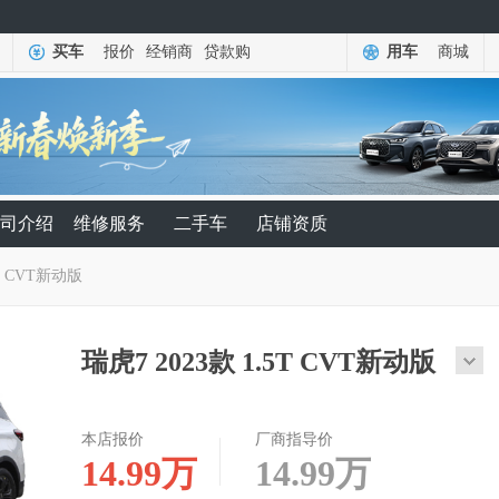
买车
报价
经销商
贷款购
用车
商城
司介绍
维修服务
二手车
店铺资质
5T CVT新动版
瑞虎7 2023款 1.5T CVT新动版
本店报价
厂商指导价
14.99
万
14.99
万