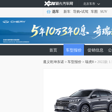
北京车市
选车
新车
导购
•
试驾
车图
SUV
首页
车型报价
促销信息
公
遵义乾坤东诺
>
车型报价
>
瑞虎8
>
2022款 