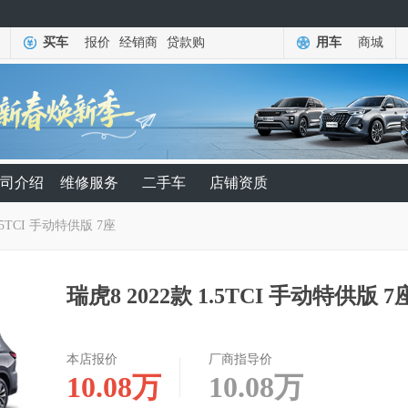
买车
报价
经销商
贷款购
用车
商城
司介绍
维修服务
二手车
店铺资质
1.5TCI 手动特供版 7座
瑞虎8 2022款 1.5TCI 手动特供版 7
本店报价
厂商指导价
10.08
万
10.08
万