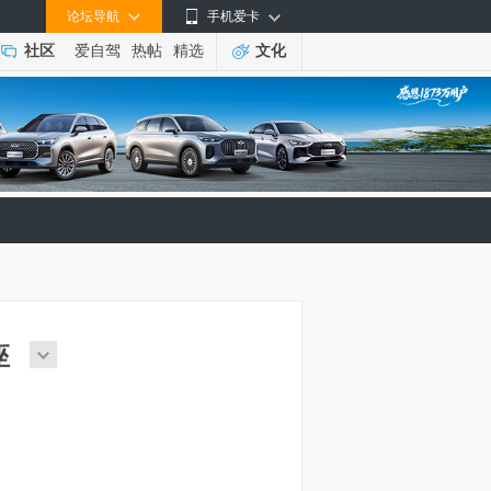
论坛导航
手机爱卡
社区
爱自驾
热帖
精选
文化
座