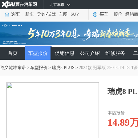
北京车市
选车
新车
导购
•
试驾
车图
SUV
买车
报价
经销
首页
车型报价
促销信息
公司介绍
维修服务
二
遵义乾坤东诺
>
车型报价
>
瑞虎8 PLUS
>
2024款 冠军版 390TGDI DCT
瑞虎8 PL
本店报价
14.89