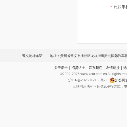
*
您的手
遵义乾坤东诺
地址：贵州省遵义市播州区龙坑街道黔北国际汽车
关于爱卡
|
招贤纳士
|
联系我们
|
友情链接
|
选
路
©2002-
2026
www.xcar.com.cn All ri
沪ICP备2026012155号-1
沪公网安
互联网违法和不良信息举报方式：电话：021-