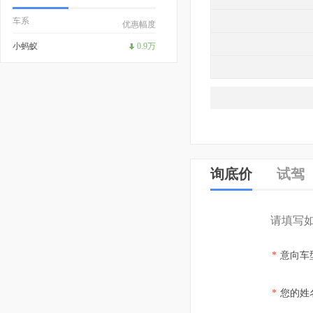
车系
优惠幅度
小蚂蚁
0.9万
询底价
试驾
请填写
*
意向车
*
您的姓