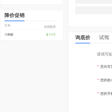
降价促销
车系
优惠幅度
小蚂蚁
0.9万
询底价
试驾
请填写
*
意向车
*
您的姓
*
您的手