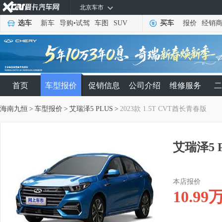
北京车市
选车
新车
导购
•
试驾
车图
SUV
买车
报价
经销
首页
车型报价
促销信息
公司介绍
维修服务
二
海南九恒
>
车型报价
>
艾瑞泽5 PLUS
>
2023款 1.5T CVT酋长青春版
艾瑞泽5 P
本店报价
10.99