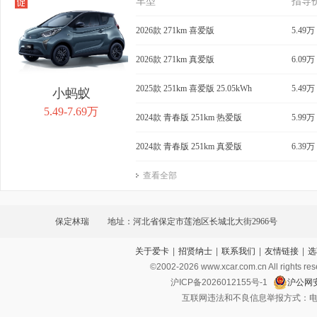
车型
指导
2026款 271km 喜爱版
5.49万
2026款 271km 真爱版
6.09万
2025款 251km 喜爱版 25.05kWh
5.49万
小蚂蚁
5.49-7.69万
2024款 青春版 251km 热爱版
5.99万
2024款 青春版 251km 真爱版
6.39万
查看全部
保定林瑞
地址：河北省保定市莲池区长城北大街2966号
关于爱卡
|
招贤纳士
|
联系我们
|
友情链接
|
选
©2002-
2026
www.xcar.com.cn All ri
沪ICP备2026012155号-1
沪公网安
互联网违法和不良信息举报方式：电话：021-