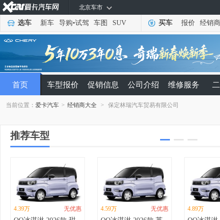
北京车市
选车
新车
导购
•
试驾
车图
SUV
买车
报价
经销
首页
车型报价
促销信息
公司介绍
维修服务
二
当前位置：
爱卡汽车
>
经销商大全
>
保定林瑞汽车贸易有限公司
推荐车型
4.39万
无优惠
4.59万
无优惠
4.89万