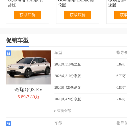
QQ冰淇淋 2026款 甜
QQ冰淇淋 2026款 英
QQ冰淇淋 
趣版
伦版
速版
获取底价
获取底价
获
促销车型
车型
指导
2.99万
无优惠
3.19万
无优惠
3.69万
QQ冰淇淋 2024款 青
QQ冰淇淋 2024款 青
QQ冰淇淋 
2026款 310热爱版
5.89万
春版 120km 奶昔
春版 120km 香草
155km 
获取底价
获取底价
获
2026款 310分享版
6.79万
2026款 420热爱版
6.89万
奇瑞QQ3 EV
5.89-7.89万
2026款 420分享版
7.89万
查看全部
3.99万
无优惠
4.39万
0.40万
4.29万
QQ冰淇淋 2024款 青
QQ冰淇淋 2024款
QQ冰淇淋 
车型
指导
春版 205km 奶昔
205km 元气版
205km 