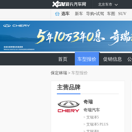
北京车市
选车
新车
导购
•
试驾
车图
SUV
首页
车型报价
促销信息
公
保定林瑞
>
车型报价
主营品牌
奇瑞
奇瑞汽车
> 艾瑞泽5
> 艾瑞泽5 PLUS
> 艾瑞泽8