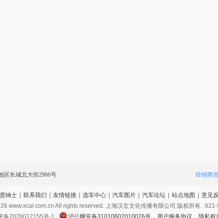
区长城北大街2966号
经销商
贤纳士
|
联系我们
|
友情链接
|
选车中心
|
汽车图片
|
汽车论坛
|
站点地图
|
意见
026
www.xcar.com.cn All rights reserved. 上海汉玄文化传播有限公司 版权所有.
021-
P备2026012155号-1
沪公网安备31010602010076号
用户服务协议
隐私权