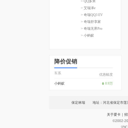
> QQ多米
> 艾瑞泽e
> 奇瑞QQ3 EV
> 奇瑞舒享家
> 奇瑞无界Pro
> 小蚂蚁
降价促销
车系
优惠幅度
小蚂蚁
0.9万
保定林瑞
地址：河北省保定市莲池
关于爱卡
|
招
©2002-
2
沪IC