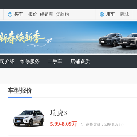
买车
报价
经销商
贷款购
用车
商城
司介绍
维修服务
二手车
店铺资质
车型报价
瑞虎3
5.99-8.09万
（厂商指导价：5.99-8.09万）