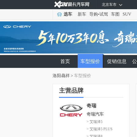
北京车市
选车
新车
导购
•
试驾
车图
SUV
首页
车型报价
促销信息
公
洛阳骉祥
>
车型报价
主营品牌
奇瑞
奇瑞汽车
> 艾瑞泽5
> 艾瑞泽5 PLUS
> 艾瑞泽8