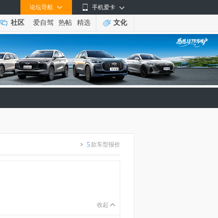
论坛导航
手机爱卡
社区
爱自驾
热帖
精选
文化
5
款车型报价
收起