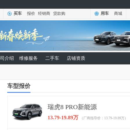
买车
报价
经销商
贷款购
用车
商城
司介绍
维修服务
二手车
店铺资质
车型报价
瑞虎8 PRO新能源
13.79-19.89万
（厂商指导价：13.79-19.89万）