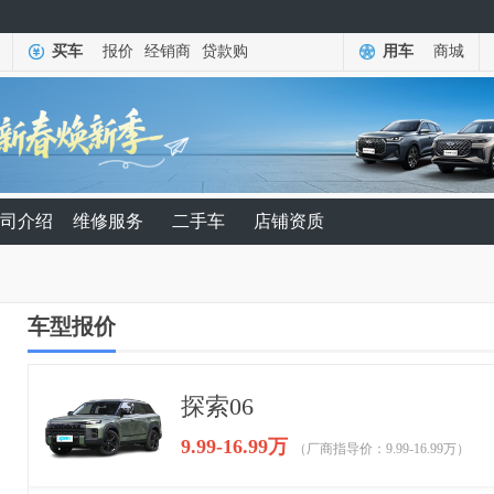
买车
报价
经销商
贷款购
用车
商城
司介绍
维修服务
二手车
店铺资质
车型报价
探索06
9.99-16.99万
（厂商指导价：9.99-16.99万）