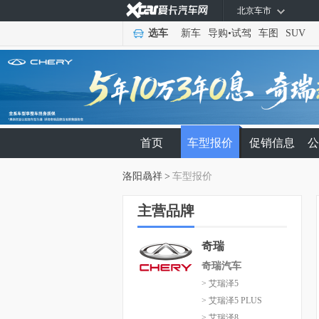
北京车市
选车
新车
导购
•
试驾
车图
SUV
首页
车型报价
促销信息
公
洛阳骉祥
>
车型报价
主营品牌
奇瑞
奇瑞汽车
> 艾瑞泽5
> 艾瑞泽5 PLUS
> 艾瑞泽8