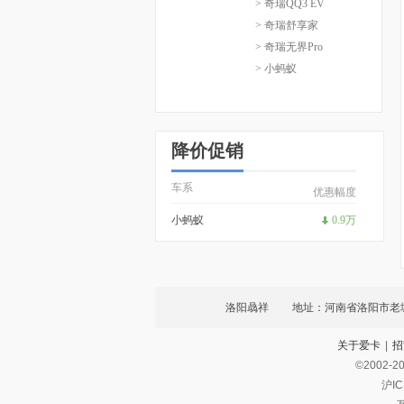
> 奇瑞QQ3 EV
> 奇瑞舒享家
> 奇瑞无界Pro
> 小蚂蚁
降价促销
车系
优惠幅度
小蚂蚁
0.9万
洛阳骉祥
地址：河南省洛阳市老
关于爱卡
|
招
©2002-
2
沪IC