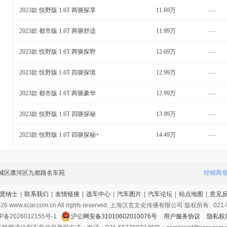
2023款 悦野版 1.6T 两驱探享
11.69万
----
2023款 都市版 1.6T 两驱舒适
11.99万
----
2023款 悦野版 1.6T 两驱探野
12.69万
----
2023款 悦野版 1.6T 四驱探境
12.99万
----
2023款 都市版 1.6T 两驱豪华
12.99万
----
2023款 悦野版 1.6T 四驱探秘
13.99万
----
2023款 悦野版 1.6T 四驱探秘+
14.49万
----
城区廛河区九都路名车苑
经销商
贤纳士
|
联系我们
|
友情链接
|
选车中心
|
汽车图片
|
汽车论坛
|
站点地图
|
意见
026
www.xcar.com.cn All rights reserved. 上海汉玄文化传播有限公司 版权所有.
021-
P备2026012155号-1
沪公网安备31010602010076号
用户服务协议
隐私权