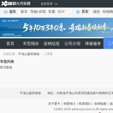
北京车市
选车
新车
导购
•
试驾
车图
SUV
买车
报价
经销
首页
车型报价
促销信息
公司介绍
维修服务
二
当前位置：
平顶山盛世德瑞
>
二手车
车型列表
暂无数据
平顶山盛世德瑞
地址：河南省平顶山市湛河区建设路与青桐街交叉
关于爱卡
|
招贤纳士
|
联系我们
|
友情链接
|
选
©2002-
2026
www.xcar.com.cn All ri