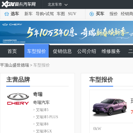
北京车市
选车
新车
导购
•
试驾
车图
SUV
买车
报价
经销
首页
车型报价
促销信息
公司介绍
维修服务
二
平顶山盛世德瑞
>
车型报价
主营品牌
车型报价
奇瑞
奇瑞汽车
> 艾瑞泽5
> 艾瑞泽5 PLUS
> 艾瑞泽8
0kW
> 艾瑞泽GX