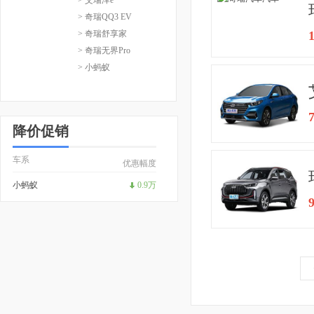
> 奇瑞QQ3 EV
> 奇瑞舒享家
> 奇瑞无界Pro
> 小蚂蚁
降价促销
车系
优惠幅度
小蚂蚁
0.9万