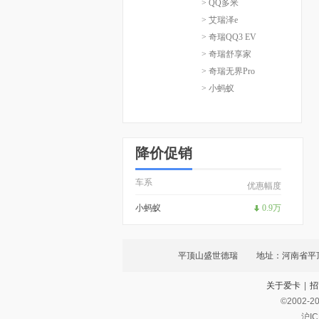
> QQ多米
> 艾瑞泽e
> 奇瑞QQ3 EV
> 奇瑞舒享家
> 奇瑞无界Pro
> 小蚂蚁
降价促销
车系
优惠幅度
小蚂蚁
0.9万
平顶山盛世德瑞
地址：河南省平
关于爱卡
|
招
©2002-
2
沪IC