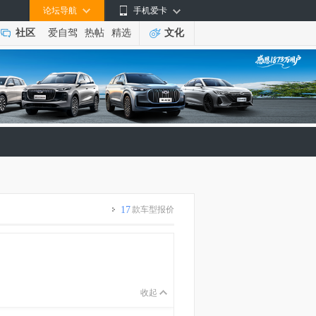
论坛导航
手机爱卡
社区
爱自驾
热帖
精选
文化
17
款车型报价
收起