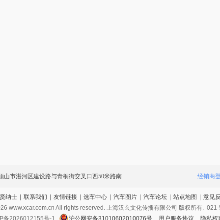
顶山市湛河区建设路与青桐街交叉口西50米路南
经销商
贤纳士
|
联系我们
|
友情链接
|
选车中心
|
汽车图片
|
汽车论坛
|
站点地图
|
意见
026
www.xcar.com.cn All rights reserved. 上海汉玄文化传播有限公司 版权所有.
021-
P备2026012155号-1
沪公网安备31010602010076号
用户服务协议
隐私权