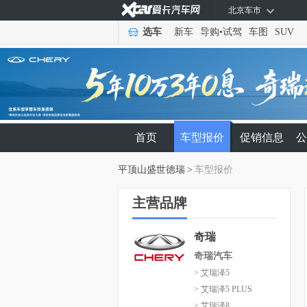
北京车市
选车
新车
导购
•
试驾
车图
SUV
首页
车型报价
促销信息
公
平顶山盛世德瑞
>
车型报价
主营品牌
奇瑞
奇瑞汽车
> 艾瑞泽5
> 艾瑞泽5 PLUS
> 艾瑞泽8