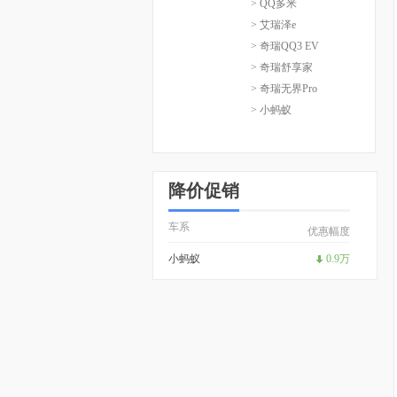
> QQ多米
> 艾瑞泽e
> 奇瑞QQ3 EV
> 奇瑞舒享家
> 奇瑞无界Pro
> 小蚂蚁
降价促销
车系
优惠幅度
小蚂蚁
0.9万