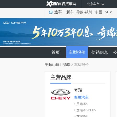
北京车市
选车
新车
导购
•
试驾
车图
SUV
首页
车型报价
促销信息
公
平顶山盛世德瑞
>
车型报价
主营品牌
奇瑞
奇瑞汽车
> 艾瑞泽5
> 艾瑞泽5 PLUS
> 艾瑞泽8