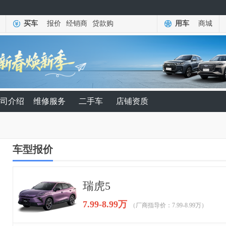
买车
报价
经销商
贷款购
用车
商城
司介绍
维修服务
二手车
店铺资质
车型报价
瑞虎5
7.99-8.99万
（厂商指导价：7.99-8.99万）