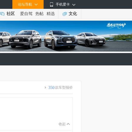
论坛导航
手机爱卡
社区
爱自驾
热帖
精选
文化
350
款车型报价
收起