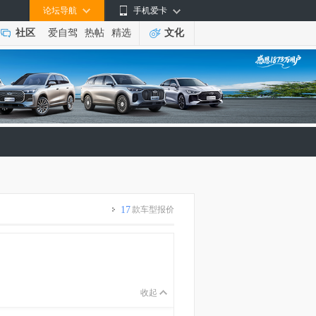
论坛导航
手机爱卡
社区
爱自驾
热帖
精选
文化
17
款车型报价
收起