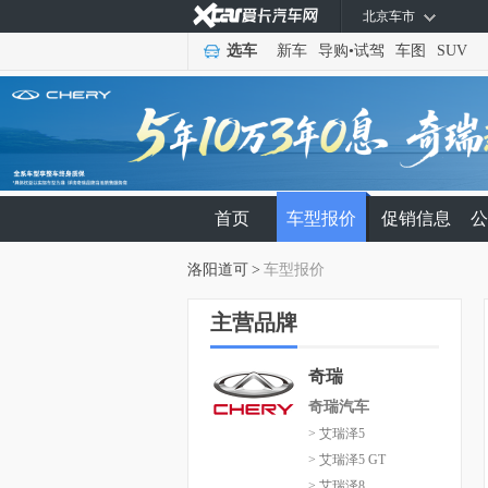
北京车市
选车
新车
导购
•
试驾
车图
SUV
首页
车型报价
促销信息
公
洛阳道可
>
车型报价
主营品牌
奇瑞
奇瑞汽车
> 艾瑞泽5
> 艾瑞泽5 GT
> 艾瑞泽8